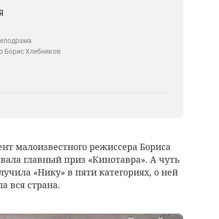
я
мелодрама
р Борис Хлебников
мент малоизвестного режиссера Бориса
вала главный приз «Кинотавра». А чуть
олучила «Нику» в пяти категориях, о ней
а вся страна.