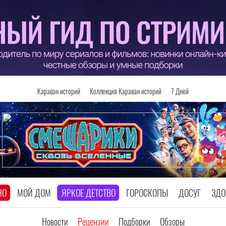
Караван историй
Коллекция Караван историй
7 Дней
НО
МОЙ ДОМ
ЯРКОЕ ДЕТСТВО
ГОРОСКОПЫ
ДОСУГ
ЗДО
Новости
Рецензии
Подборки
Обзоры