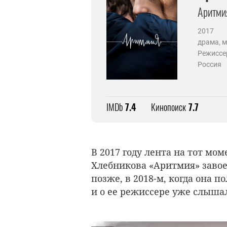
Аритми
2017
драма, 
Режиссе
Россия
IMDb
7.4
Кинопоиск
7.7
В 2017 году лента на тот мо
Хлебникова «Аритмия» завое
позже, в 2018-м, когда она п
и о ее режиссере уже слышал