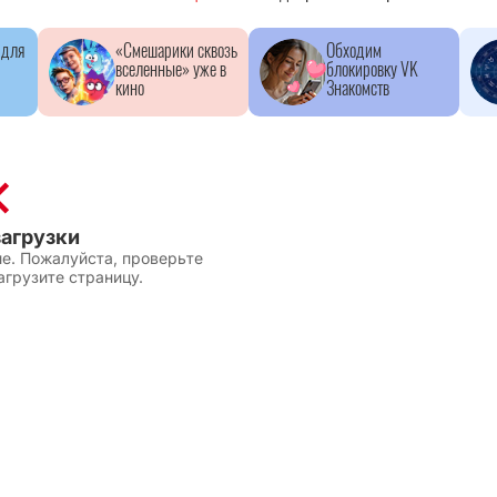
 для
«Смешарики сквозь
Обходим
вселенные» уже в
блокировку VK
кино
Знакомств