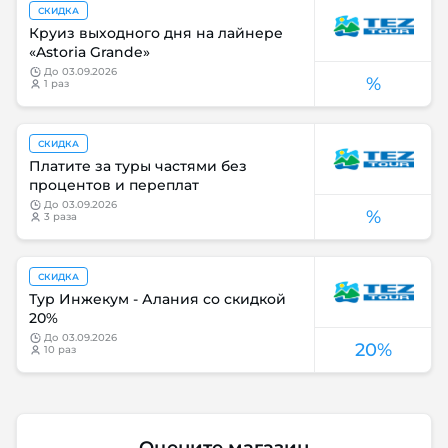
СКИДКА
Круиз выходного дня на лайнере
«Astoria Grande»
до
03.09.2026
%
1 раз
СКИДКА
Платите за туры частями без
процентов и переплат
до
03.09.2026
%
3 раза
СКИДКА
Тур Инжекум - Алания со скидкой
20%
до
03.09.2026
20%
10 раз
Оцените магазин