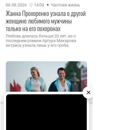
06.08.2026
14:00
Частная жизнь
Жанна Прохоренко узнала о другой
женщине любимого мужчины
только на его похоронах
Любовь длилась больше 20 лет, но о
последнем романе Артура Макарова
актриса узнала лишь у его гроба.
×
АО «Издательство СЕМЬ ДНЕЙ»
использует
cookie
для персонализации сервисов и
удобства пользователей. Вы можете
06.08.2026
12:10
Новости
запретить сохранение cookie в настройках