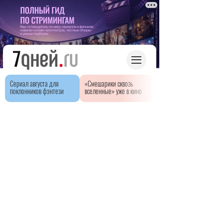
Сериал августа для
«Смешарики сквозь
поклонников фэнтези
вселенные» уже в кино