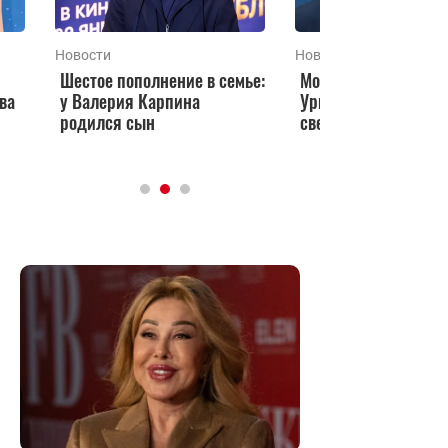
Новости
Новости
Шестое пополнение в семье:
Моложе на 20 лет: 
ва
у Валерия Карпина
Ургант впервые выш
родился сын
свет с новой супруг