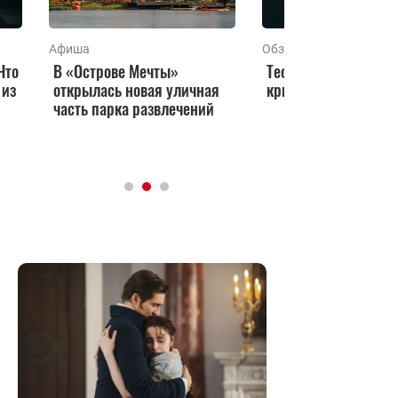
Афиша
Обзоры
Что
В «Острове Мечты»
Тест: готовы ли вы к
 из
открылась новая уличная
кризису в отношени
часть парка развлечений