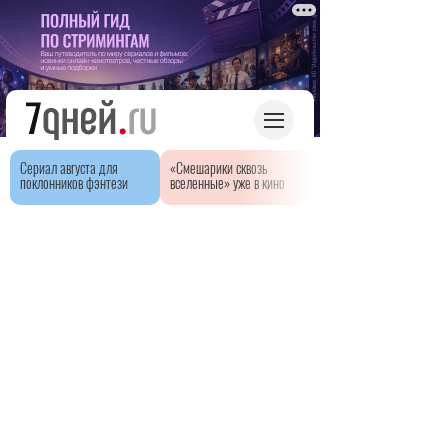
Сериал августа для
«Смешарики сквозь
поклонников фэнтези
вселенные» уже в кино