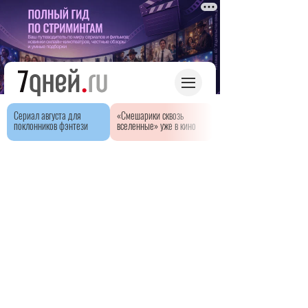
Сериал августа для
«Смешарики сквозь
поклонников фэнтези
вселенные» уже в кино