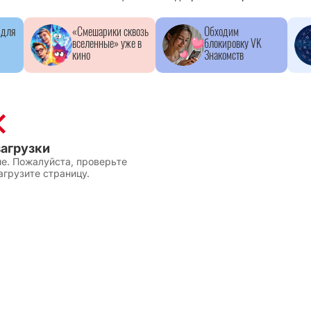
 для
«Смешарики сквозь
Обходим
вселенные» уже в
блокировку VK
кино
Знакомств