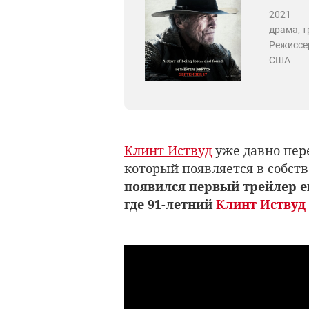
2021
драма, т
Режиссе
США
Клинт Иствуд
уже давно пер
который появляется в собст
появился первый трейлер е
где 91-летний
Клинт Иствуд