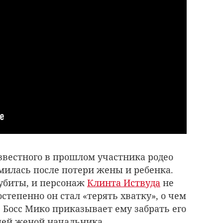
вестного в прошлом участника родео
милась после потери жены и ребенка.
 убиты, и персонаж
Клинта Иствуда
не
остепенно он стал «терять хватку», о чем
 Босс Мико приказывает ему забрать его
шей женой начальника.