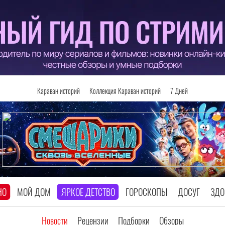
Караван историй
Коллекция Караван историй
7 Дней
НО
МОЙ ДОМ
ЯРКОЕ ДЕТСТВО
ГОРОСКОПЫ
ДОСУГ
ЗДО
Новости
Рецензии
Подборки
Обзоры