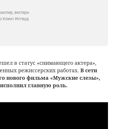
риллер, вестерн
р Клинт Иствуд
ешел в статус «снимающего актера»,
венных режиссерских работах.
В сети
го нового фильма «Мужские слезы»,
исполнил главную роль.