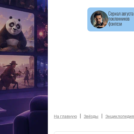
Сериал августа
поклонников
фэнтези
|
|
На главную
Звёзды
Энциклопедия