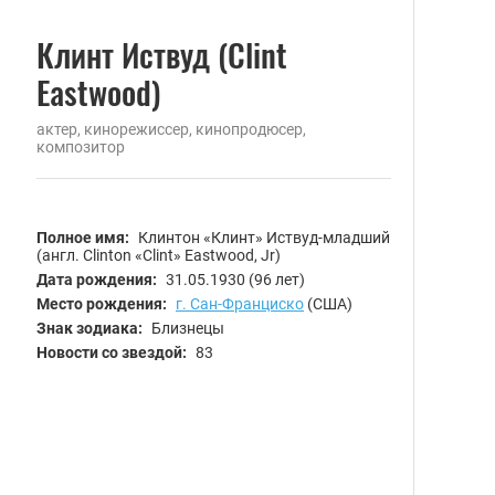
Клинт Иствуд (Clint
Eastwood)
актер, кинорежиссер, кинопродюсер,
композитор
Полное имя:
Клинтон «Клинт» Иствуд-младший
(англ. Clinton «Clint» Eastwood, Jr)
Дата рождения:
31.05.1930
(96 лет)
Место рождения:
г. Сан-Франциско
(США)
Знак зодиака:
Близнецы
Новости со звездой:
83