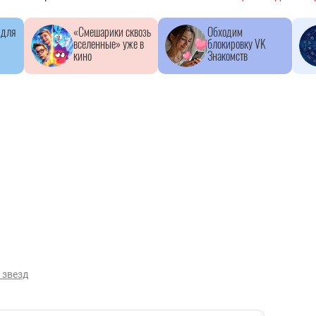
 для
«Смешарики сквозь
Обходим
вселенные» уже в
блокировку VK
кино
Знакомств
 звезд