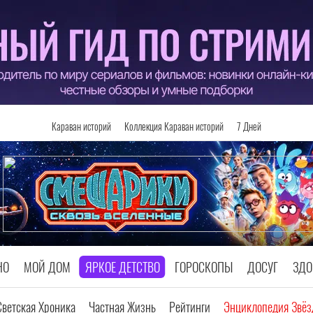
Караван историй
Коллекция Караван историй
7 Дней
НО
МОЙ ДОМ
ЯРКОЕ ДЕТСТВО
ГОРОСКОПЫ
ДОСУГ
ЗДО
Светская Хроника
Частная Жизнь
Рейтинги
Энциклопедия Звёз