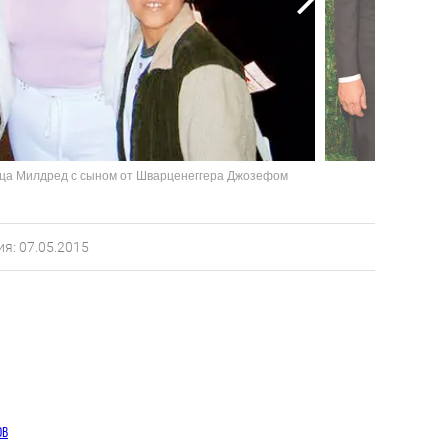
тница Милдред с сыном от Шварценеггера Джозефом
я: 07.05.2015