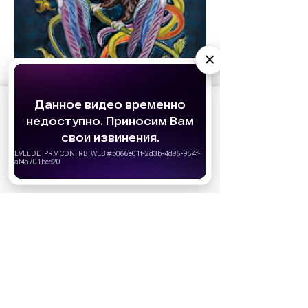
×
АО «Издательство СЕМЬ ДНЕЙ»
использует
cookie
для персонализации сервисов и
удобства пользователей. Вы можете
запретить сохранение cookie в настройках
своего браузера.
Хорошо
«Еще по одной»:
трагикомедия о пользе
и вреде алкоголя