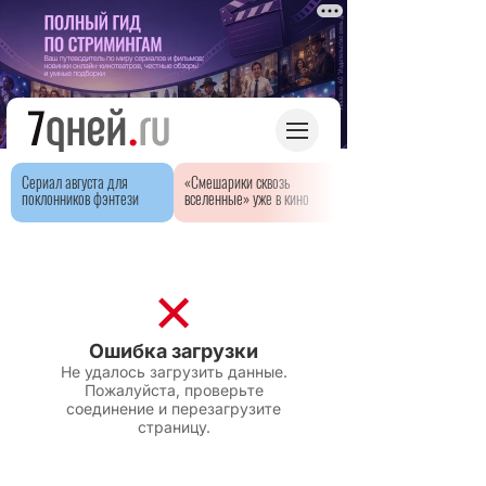
Сериал августа для
«Смешарики сквозь
поклонников фэнтези
вселенные» уже в кино