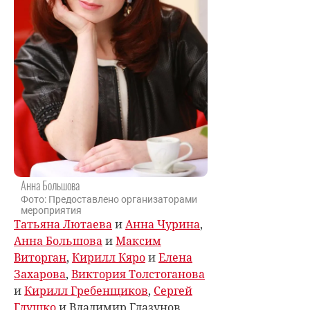
Анна Большова
Фото: Предоставлено организаторами
мероприятия
Татьяна Лютаева
и
Анна Чурина
,
Анна Большова
и
Максим
Виторган
,
Кирилл Кяро
и
Елена
Захарова
,
Виктория Толстоганова
и
Кирилл Гребенщиков
,
Сергей
Глушко
и Владимир Глазунов,