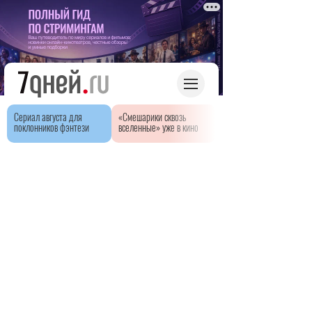
Сериал августа для
«Смешарики сквозь
поклонников фэнтези
вселенные» уже в кино