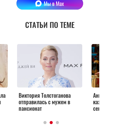
СТАТЬИ ПО ТЕМЕ
ыла
Виктория Толстоганова
Анна Большова: «Мн
и
отправилась с мужем в
казалось, что истори
пансионат
сектой давно забыта.