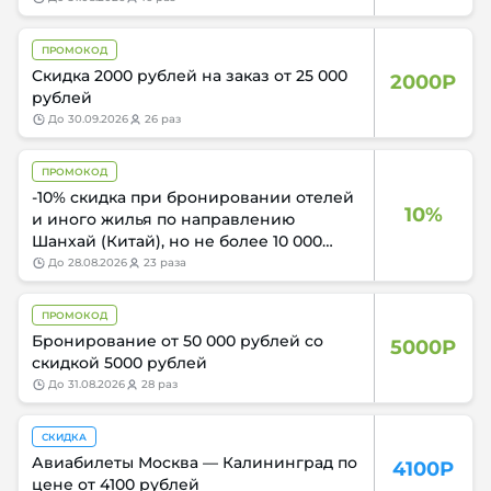
ПРОМОКОД
Cкидка 2000 рублей на заказ от 25 000
2000Р
рублей
до
30.09.2026
26 раз
ПРОМОКОД
-10% скидка при бронировании отелей
10%
и иного жилья по направлению
Шанхай (Китай), но не более 10 000
рублей
до
28.08.2026
23 раза
ПРОМОКОД
Бронирование от 50 000 рублей со
5000Р
скидкой 5000 рублей
до
31.08.2026
28 раз
СКИДКА
Авиабилеты Москва — Калининград по
4100Р
цене от 4100 рублей