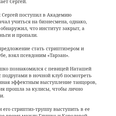
ает Сергей.
 Сергей поступил в Академию
чал учиться на бизнесмена, однако,
обнаружил, что институт закрыт, а
ньги и пропали.
 предложение стать стриптизером и
бе, взял псевдоним «Тарзан».
лушко познакомился с певицей Наташей
с подругами в ночной клуб посмотреть
нная эффектным выступление танцоров,
ия прошла за кулисы, чтобы лично
и.
 его стриптиз-труппу выступить в ее
ое время между Глушко и Королевой