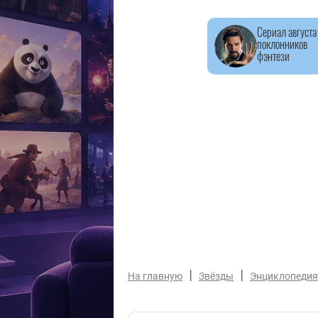
Сериал августа
поклонников
фэнтези
|
|
На главную
Звёзды
Энциклопедия