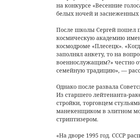
на конкурсе «Весенние голос
белых ночей и заснеженных 
После школы Сергей пошел п
космическую академию имени
космодроме «Плесецк». «Ког
заполнял анкету, то на вопр
военнослужащим?» честно о
семейную традицию», — расс
Однако после развала Советс
Из старшего лейтенанта-рак
стройки, торговцем стульями
манекенщиком в элитном мо
стриптизером.
«На дворе 1995 год. СССР рас