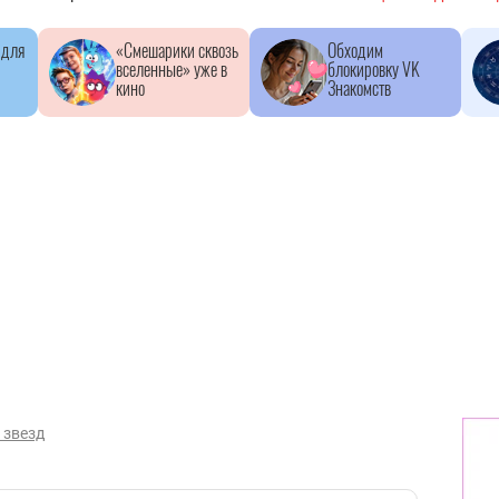
 для
«Смешарики сквозь
Обходим
вселенные» уже в
блокировку VK
кино
Знакомств
 звезд