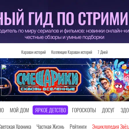
Караван историй
Коллекция Караван историй
7 Дней
НО
МОЙ ДОМ
ЯРКОЕ ДЕТСТВО
ГОРОСКОПЫ
ДОСУГ
ЗДО
Светская Хроника
Частная Жизнь
Рейтинги
Энциклопедия Звёз