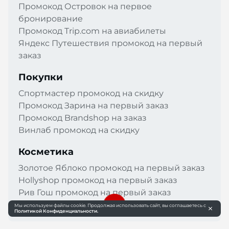
Промокод Островок на первое
бронирование
Промокод Trip.com на авиабилеты
Яндекс Путешествия промокод на первый
заказ
Покупки
Спортмастер промокод на скидку
Промокод Зарина на первый заказ
Промокод Brandshop на заказ
Винлаб промокод на скидку
Косметика
Золотое Яблоко промокод на первый заказ
Hollyshop промокод на первый заказ
Рив Гош промокод на первый заказ
Арома Бутик промокод на скидку
Мы используем файлы cookie. Продолжая использовать сайт, вы соглашаетесь с
Политикой Конфиденциальности.