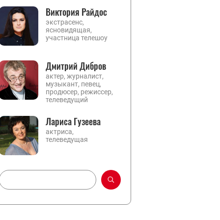
Виктория Райдос
экстрасенс,
ясновидящая,
участница телешоу
Дмитрий Дибров
актер, журналист,
музыкант, певец,
продюсер, режиссер,
телеведущий
Лариса Гузеева
актриса,
телеведущая