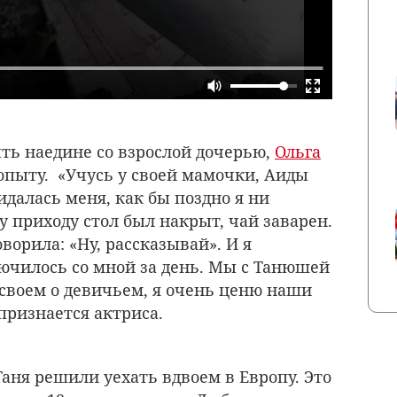
ыть наедине со взрослой дочерью,
Ольга
опыту. «Учусь у своей мамочки, Аиды
далась меня, как бы поздно я ни
 приходу стол был накрыт, чай заварен.
ворила: «Ну, рассказывай». И я
ючилось со мной за день. Мы с Танюшей
своем о девичьем, я очень ценю наши
признается актриса.
аня решили уехать вдвоем в Европу. Это