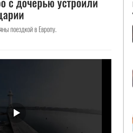
бо с дочерью устроили
царии
яны поездкой в Европу.