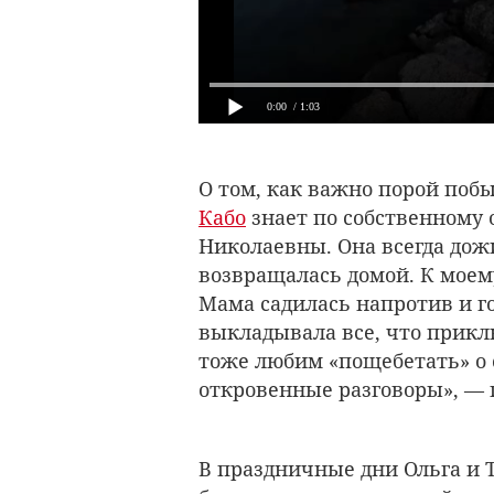
0:00
/ 1:03
О том, как важно порой поб
Кабо
знает по собственному 
Николаевны. Она всегда дожи
возвращалась домой. К моему
Мама садилась напротив и го
выкладывала все, что прикл
тоже любим «пощебетать» о 
откровенные разговоры», — 
В праздничные дни Ольга и Т