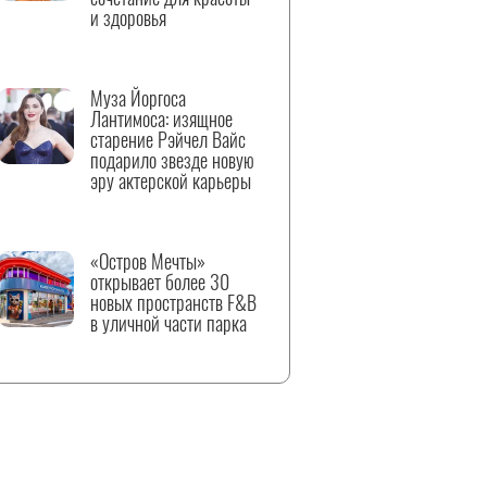
и здоровья
Муза Йоргоса
Лантимоса: изящное
старение Рэйчел Вайс
подарило звезде новую
эру актерской карьеры
«Остров Мечты»
открывает более 30
новых пространств F&B
в уличной части парка