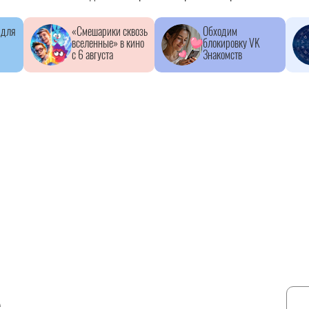
 для
«Смешарики сквозь
Обходим
вселенные» в кино
блокировку VK
с 6 августа
Знакомств