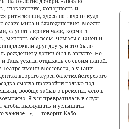
ы на 18-летие дочери. «Люблю
, спокойствие, чопорность и
ся ритм жизни, здесь не надо никуда
то оазис мира и благоденствия. Можно
и, слушать крики чаек, кормить
ть, мечтать обо всем. Чем мы с Таней и
инадлежали друг другу, и это было
нь рождения у дочки был в августе. Но
а и Таня уехала отдыхать со своим папой.
в Театре имени Моссовета, а у Тани —
дентка второго курса балетмейстерского
оездка смогла произойти только под
ешили, вообще забыв о времени, чего в
возможно. Я вся превратилась в слух:
я, чтобы выслушать и услышать
то важное…», — говорит Кабо.