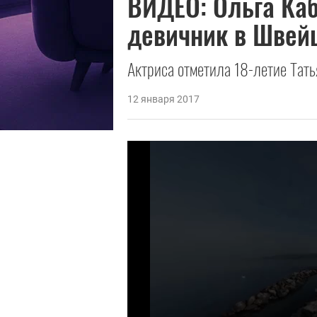
ВИДЕО:
Ольга Ка
девичник в Швей
Актриса отметила 18-летие Тать
12 января 2017