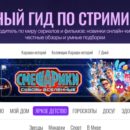
Караван историй
Коллекция Караван историй
7 Дней
НО
МОЙ ДОМ
ЯРКОЕ ДЕТСТВО
ГОРОСКОПЫ
ДОСУГ
ЗДО
Звезды
Монархи
Спорт
В Мире