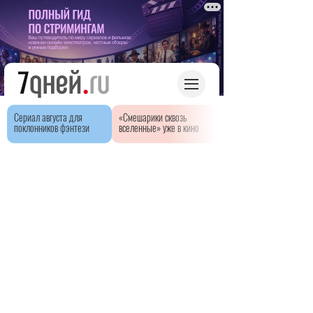
Сериал августа для
«Смешарики сквозь
поклонников фэнтези
вселенные» уже в кино