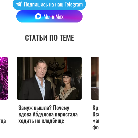
СТАТЬИ ПО ТЕМЕ
Замуж вышла? Почему
Красавицы как на п
вдова Абдулова перестала
Ксения Алферова по
тца
ходить на кладбище
маму и бабушку на 
фото