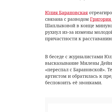
Юлия Барановская
отреагиров
связана с разводом
Григория
Шаплыковой в конце минувше
рухнул из-за измены молодой
причастности к расставанию
В беседе с журналистами Ю
высказывание Милены Дейнег
«переспал с Барановской». Т
артистом и обратилась к пр
беспокоить её звонками.