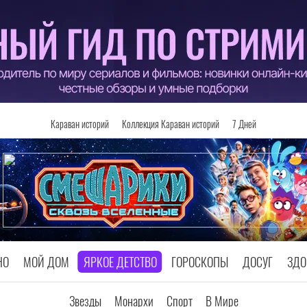
Караван историй
Коллекция Караван историй
7 Дней
НО
МОЙ ДОМ
ЯРКОЕ ДЕТСТВО
ГОРОСКОПЫ
ДОСУГ
ЗДО
Звезды
Монархи
Спорт
В Мире