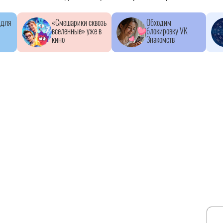
 для
«Смешарики сквозь
Обходим
вселенные» уже в
блокировку VK
кино
Знакомств