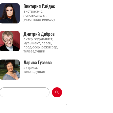
Виктория Райдос
экстрасенс,
ясновидящая,
участница телешоу
Дмитрий Дибров
актер, журналист,
музыкант, певец,
продюсер, режиссер,
телеведущий
Лариса Гузеева
актриса,
телеведущая