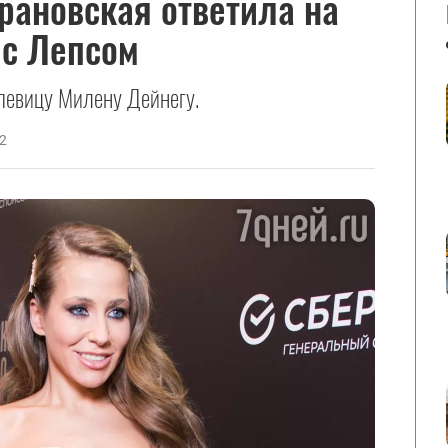
рановская ответила на
 с Лепсом
 певицу Милену Дейнегу.
2