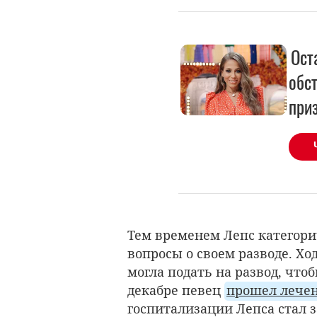
Ост
обс
при
Тем временем Лепс категори
вопросы о своем разводе. Хо
могла подать на развод, что
декабре певец
прошел лечен
госпитализации Лепса стал з