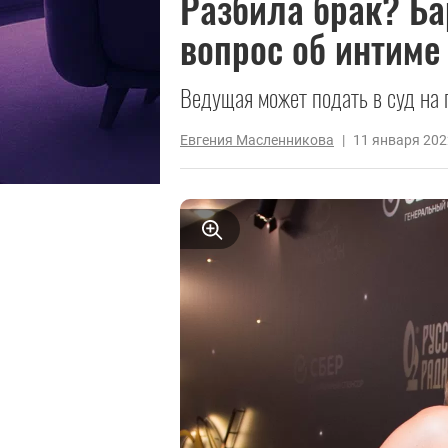
Разбила брак? Ба
вопрос об интиме
Ведущая может подать в суд на
Евгения Масленникова
|
11 января 202