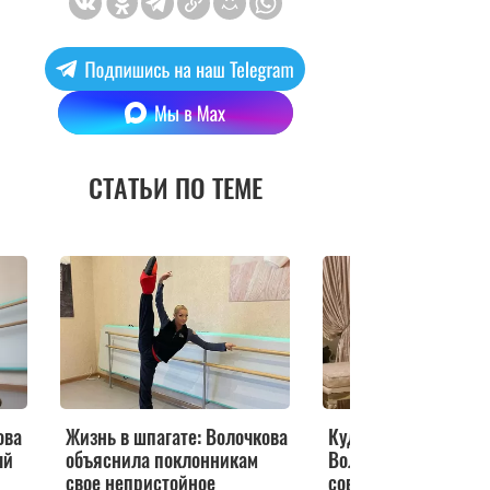
СТАТЬИ ПО ТЕМЕ
ова
Жизнь в шпагате: Волочкова
Куда грудь пропала
ый
объяснила поклонникам
Волочкова показала
свое непристойное
совершенно неузна