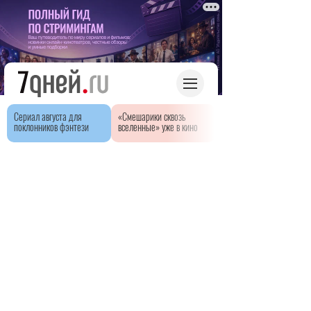
Сериал августа для
«Смешарики сквозь
поклонников фэнтези
вселенные» уже в кино