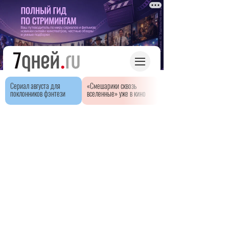
Сериал августа для
«Смешарики сквозь
поклонников фэнтези
вселенные» уже в кино