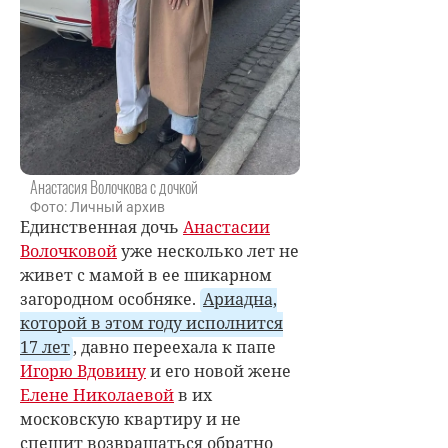
Анастасия Волочкова с дочкой
Фото: Личный архив
Единственная дочь
Анастасии
Волочковой
уже несколько лет не
живет с мамой в ее шикарном
загородном особняке.
Ариадна,
которой в этом году исполнится
17 лет
, давно переехала к папе
Игорю Вдовину
и его новой жене
Елене Николаевой
в их
московскую квартиру и не
спешит возвращаться обратно