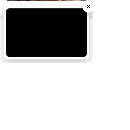
×
АО «Издательство СЕМЬ ДНЕЙ»
использует
cookie
для персонализации сервисов и
удобства пользователей. Вы можете
запретить сохранение cookie в настройках
своего браузера.
Хорошо
НОВОСТИ ПАРТНЕРОВ
МАГАЗИНЫ