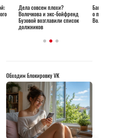
ой:
Дела совсем плохи?
Банщик Сергей выс
ого
Волочкова и экс-бойфренд
о причине раздеван
Бузовой возглавили список
Волочковой в аэроп
должников