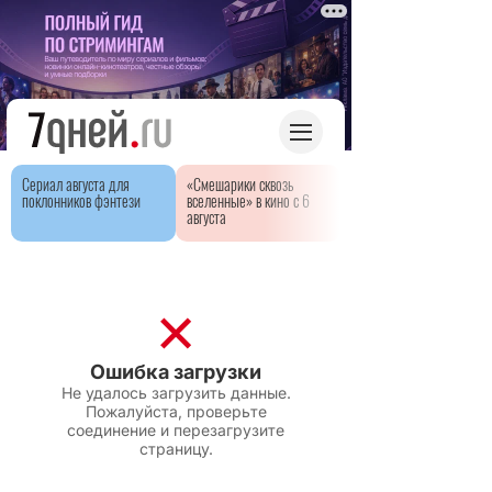
Сериал августа для
«Смешарики сквозь
поклонников фэнтези
вселенные» в кино с 6
августа