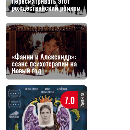
пересматривать этот
рождественский ромком
«Фанни и Александр»:
сеанс психотерапии на
Новый год
7.0