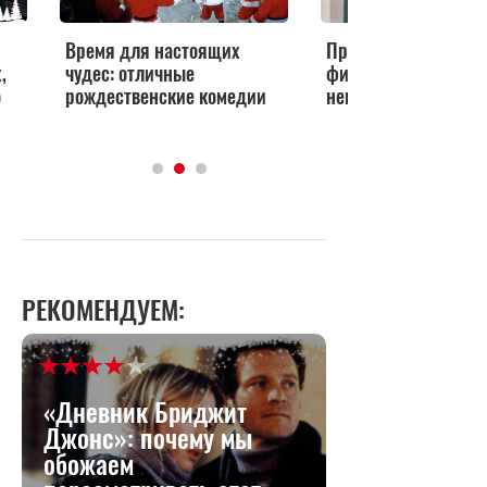
Время для настоящих
Праздничный беспр
,
чудес: отличные
фильмы для тех, кт
о
рождественские комедии
ненавидит Новый г
РЕКОМЕНДУЕМ:
«Дневник Бриджит
Джонс»: почему мы
обожаем