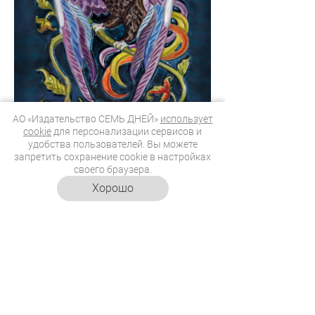
АО «Издательство СЕМЬ ДНЕЙ»
использует
cookie
для персонализации сервисов и
удобства пользователей. Вы можете
запретить сохранение cookie в настройках
своего браузера.
Хорошо
«Эта замечательная
жизнь»:
неустаревающая
рождественская
классика