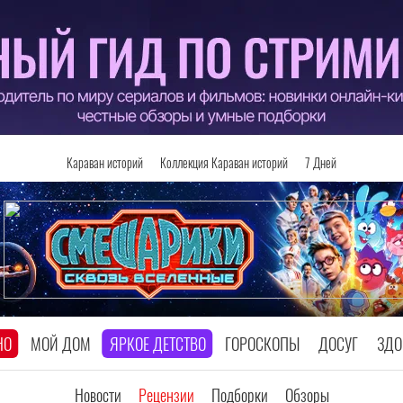
Караван историй
Коллекция Караван историй
7 Дней
НО
МОЙ ДОМ
ЯРКОЕ ДЕТСТВО
ГОРОСКОПЫ
ДОСУГ
ЗДО
Новости
Рецензии
Подборки
Обзоры