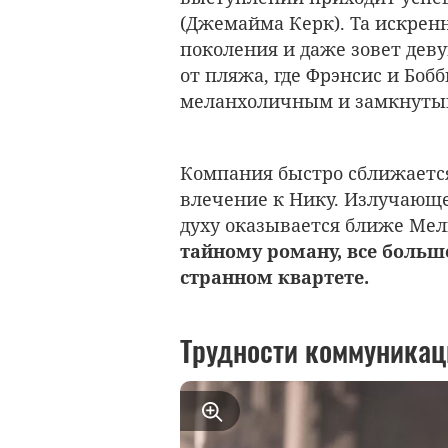
(Джемайма Керк). Та искрен
поколения и даже зовет дев
от пляжа, где Фрэнсис и Боб
меланхоличным и замкнуты
Компания быстро сближается
влечение к Нику. Излучающе
духу оказывается ближе Мел
тайному роману, все больш
странном квартете.
Трудности коммуникаци