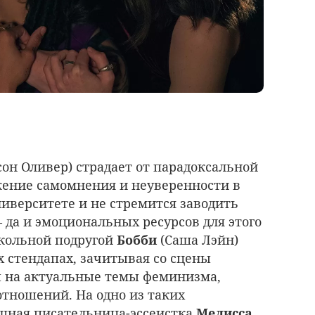
он Оливер) страдает от парадоксальной
ение самомнения и неуверенности в
университете и не стремится заводить
 да и эмоциональных ресурсов для этого
школьной подругой
Бобби
(Саша Лэйн)
х стендапах, зачитывая со сцены
 на актуальные темы феминизма,
отношений. На одно из таких
шная писательница-эссеистка
Мелисса