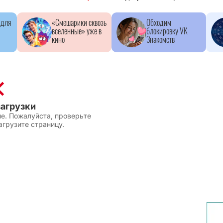
 для
«Смешарики сквозь
Обходим
вселенные» уже в
блокировку VK
кино
Знакомств