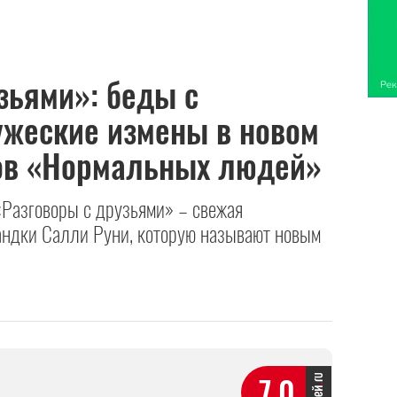
зьями»: беды с
ужеские измены в новом
ров «Нормальных людей»
«Разговоры с друзьями» – свежая
андки Салли Руни, которую называют новым
7.0