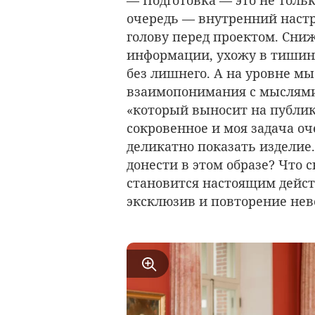
— Подготовка — это не толь
очередь — внутренний настр
голову перед проектом. Сн
информации, ухожу в тишину
без лишнего. А на уровне мы
взаимопонимания с мыслями
«который выносит на публик
сокровенное и моя задача о
деликатно показать изделие.
донести в этом образе? Что с
становится настоящим дейст
эксклюзив и повторение не