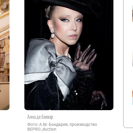
Анна де Беккар
Фото: А.М. Бондарев, производство
BEPRO_duction