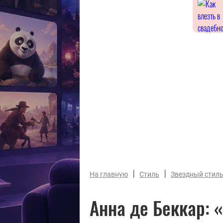
|
|
На главную
Стиль
Звездный стил
Анна де Беккар: 