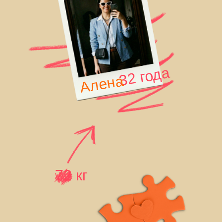
32 года
Алена
72 кг