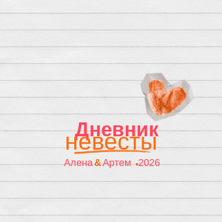
Дневник
невесты
Алена
&
Артем
2026