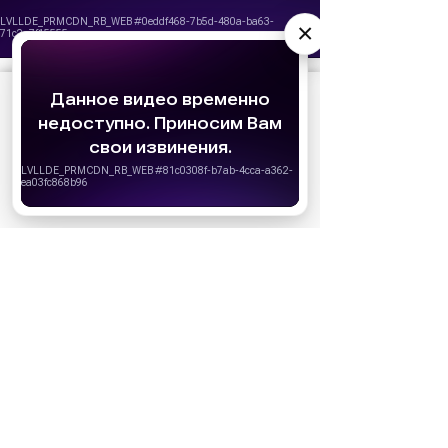
×
АО «Издательство СЕМЬ ДНЕЙ»
использует
cookie
для персонализации сервисов и
удобства пользователей. Вы можете
запретить сохранение cookie в настройках
своего браузера.
Хорошо
СТАТЬИ ПО ТЕМЕ