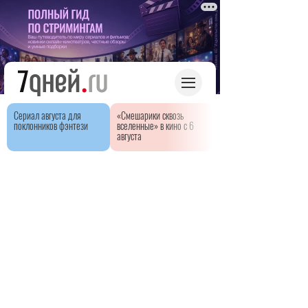
Сериал августа для
«Смешарики сквозь
поклонников фэнтези
вселенные» в кино с 6
августа