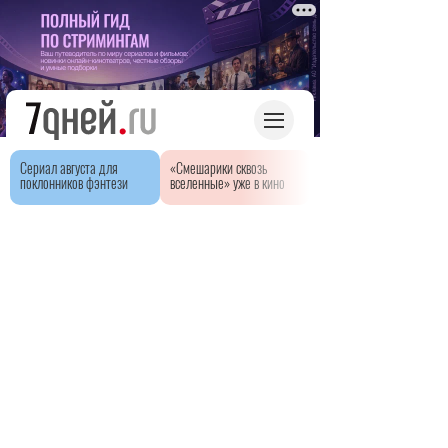
Сериал августа для
«Смешарики сквозь
поклонников фэнтези
вселенные» уже в кино