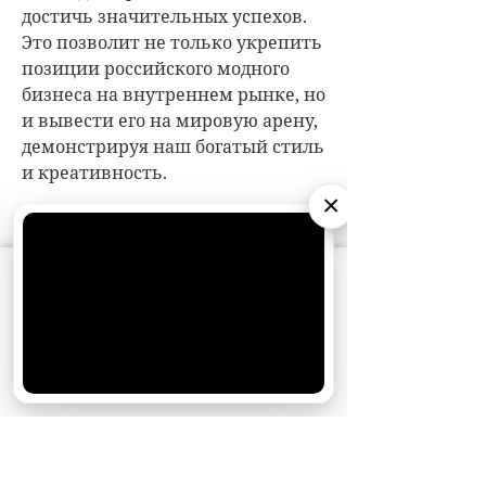
достичь значительных успехов.
Это позволит не только укрепить
позиции российского модного
бизнеса на внутреннем рынке, но
и вывести его на мировую арену,
демонстрируя наш богатый стиль
и креативность.
×
—
Расскажите об участии в
Московской неделе моды? Как
называлась коллекция? О чем и
АО «Издательство СЕМЬ ДНЕЙ»
использует
для кого она?
cookie
для персонализации сервисов и
удобства пользователей. Вы можете
—
Участие в Московской неделе
запретить сохранение cookie в настройках
своего браузера.
моды ежегодно доставляет мне
Хорошо
большое удовольствие. Это
мероприятие для меня — не
просто работа, а возможность
отдыха и вдохновения. Я ценю