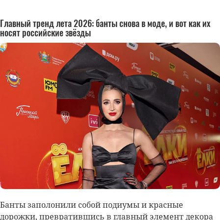
Главный тренд лета 2026: банты снова в моде, и вот как их
носят российские звёзды
Банты заполонили собой подиумы и красные
дорожки, превратившись в главный элемент декора