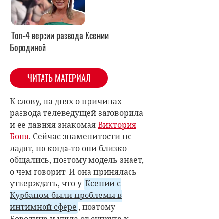
Топ-4 версии развода Ксении
Бородиной
ЧИТАТЬ МАТЕРИАЛ
К слову, на днях о причинах
развода телеведущей заговорила
и ее давняя знакомая
Виктория
Боня
. Сейчас знаменитости не
ладят, но когда-то они близко
общались, поэтому модель знает,
о чем говорит. И она принялась
утверждать, что у
Ксении с
Курбаном были проблемы в
интимной сфере
, поэтому
Бородина и ушла от супруга к