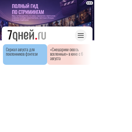
Сериал августа для
«Смешарики сквозь
поклонников фэнтези
вселенные» в кино с 6
августа