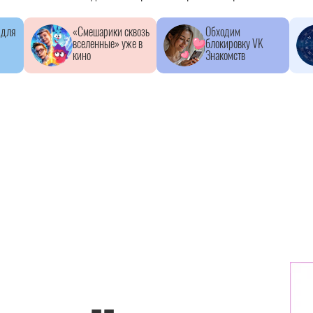
 для
«Смешарики сквозь
Обходим
вселенные» уже в
блокировку VK
кино
Знакомств