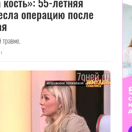
 кость»: 55-летняя
есла операцию после
ая
 травме.
21