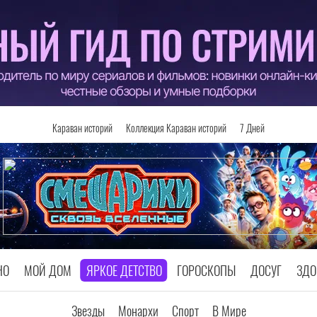
Караван историй
Коллекция Караван историй
7 Дней
НО
МОЙ ДОМ
ЯРКОЕ ДЕТСТВО
ГОРОСКОПЫ
ДОСУГ
ЗДО
Звезды
Монархи
Спорт
В Мире