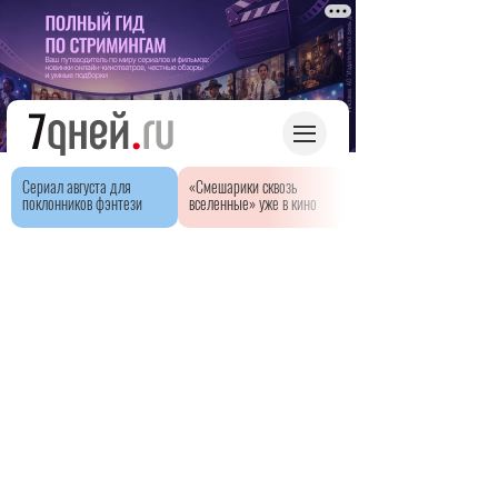
Сериал августа для
«Смешарики сквозь
поклонников фэнтези
вселенные» уже в кино