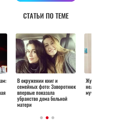
СТАТЬИ ПО ТЕМЕ
ам:
В окружении книг и
Жуткая боль, двигат
семейных фото: Заворотнюк
нельзя: все узнали о
вая
впервые показала
мучениях Заворотн
убранство дома больной
матери