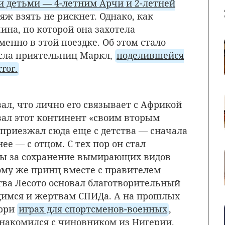
и детьми — 4-летним Арчи и 2-летней
ояж взять не рискнет. Однако, как
чина, по которой она захотела
енно в этой поездке. Об этом стало
исла приятельниц Маркл,
поделившейся
ror.
ал, что лично его связывает с Африкой
ывал этот континент «своим вторым
 приезжал сюда еще с детства — сначала
днее — с отцом. С тех пор он стал
ы за сохранение вымирающих видов
ому же принц вместе с правителем
ва Лесото основал благотворительный
имся и жертвам СПИДа. А на прошлых
арри
играх для спортсменов-военных
,
накомился с чиновником из Нигерии,