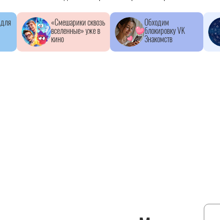
 для
«Смешарики сквозь
Обходим
вселенные» уже в
блокировку VK
кино
Знакомств