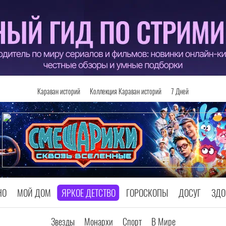
Караван историй
Коллекция Караван историй
7 Дней
НО
МОЙ ДОМ
ЯРКОЕ ДЕТСТВО
ГОРОСКОПЫ
ДОСУГ
ЗДО
Звезды
Монархи
Спорт
В Мире