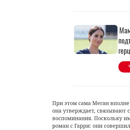
Мам
подт
герц
При этом сама Меган вполне м
она утверждает, связывают
воспоминания. Поскольку им
роман с Гарри: они соверши