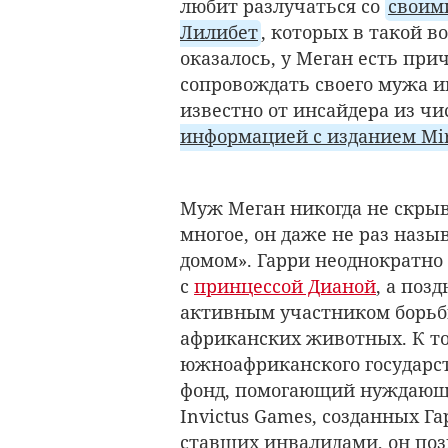
любит разлучаться со
своим
Лилибет
, которых в такой в
оказалось, у Меган есть при
сопровождать своего мужа им
известно от инсайдера из ч
информацией с изданием Mir
Муж Меган никогда не скрыв
многое, он даже не раз наз
домом». Гарри неоднократно
с
принцессой Дианой
, а поз
активным участником борьб
африканских животных. К т
южноафриканского государст
фонд, помогающий нуждающ
Invictus Games, созданных Г
ставших инвалидами, он поз