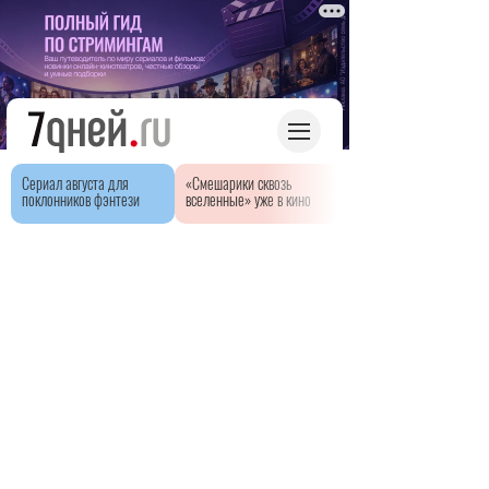
Сериал августа для
«Смешарики сквозь
поклонников фэнтези
вселенные» уже в кино