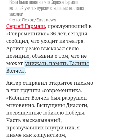
Всем было понятно, что Сережа Гармаш,
который учился курсом старше меня, станет
звездой
Фото: Лохов/East news
Сергей Гармаш
, прослуживший в
«Современнике» 36 лет, сегодня
сообщил, что уходит из театра.
Артист резко высказал свою
позицию, объявив о том, что не
может
унижать память Галины
Волчек
.
Актер отправил открытое письмо
в чат труппы «современника.
«Кабинет Волчек был разрушен
мгновенно. Выпущены Диалоги,
посвященные юбилею Победы.
Часть высказываний,
прозвучавших внутри них, я
иначе как кощунством,