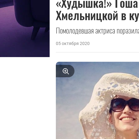
«Худышка!» Гоша
Хмельницкой в к
Помолодевшая актриса поразила
05 октября 2020