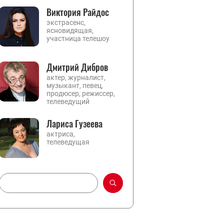
Виктория Райдос
экстрасенс,
ясновидящая,
участница телешоу
Дмитрий Дибров
актер, журналист,
музыкант, певец,
продюсер, режиссер,
телеведущий
Лариса Гузеева
актриса,
телеведущая