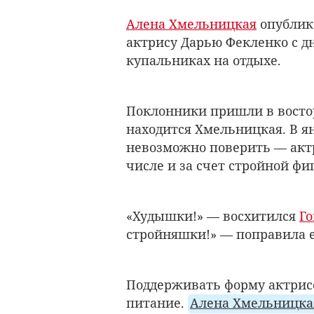
Алена Хмельницкая
опублико
актрису Дарью Фекленко с д
купальниках на отдыхе.
Поклонники пришли в востор
находится Хмельницкая. В ян
невозможно поверить — актр
числе и за счет стройной фи
«Худышки!» — восхитился
Г
стройняшки!» — поправила е
Поддерживать форму актрисе
питание.
Алена Хмельницка