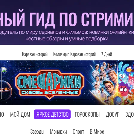
Караван историй
Коллекция Караван историй
7 Дней
НО
МОЙ ДОМ
ЯРКОЕ ДЕТСТВО
ГОРОСКОПЫ
ДОСУГ
ЗДО
Звезды
Монархи
Спорт
В Мире