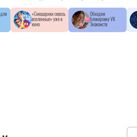
 для
«Смешарики сквозь
Обходим
вселенные» уже в
блокировку VK
кино
Знакомств