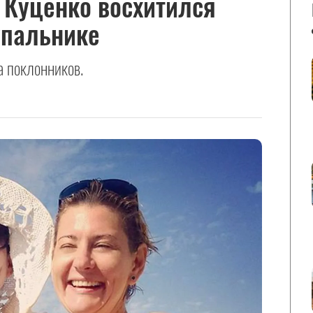
 Куценко восхитился
упальнике
 поклонников.