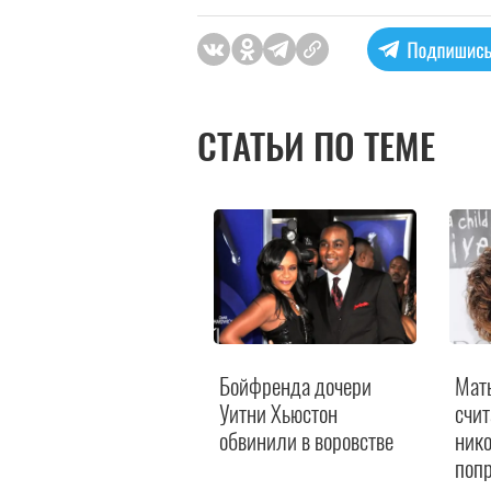
СТАТЬИ ПО ТЕМЕ
 состоянии дочери
Бойфренда дочери
Мат
итни Хьюстон
Уитни Хьюстон
счит
оступают
обвинили в воровстве
нико
ротиворечивые
поп