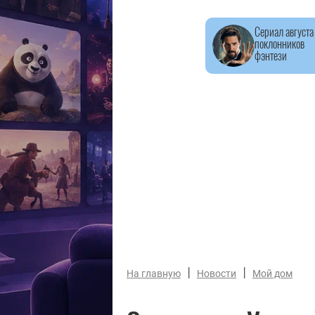
Сериал августа
поклонников
фэнтези
|
|
На главную
Новости
Мой дом