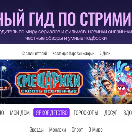
Караван историй
Коллекция Караван историй
7 Дней
НО
МОЙ ДОМ
ЯРКОЕ ДЕТСТВО
ГОРОСКОПЫ
ДОСУГ
ЗДО
Звезды
Монархи
Спорт
В Мире