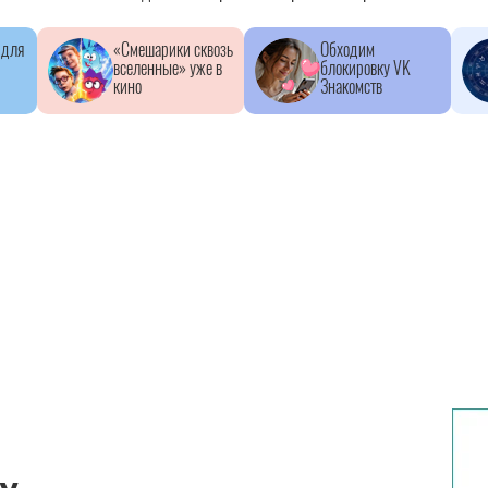
 для
«Смешарики сквозь
Обходим
вселенные» уже в
блокировку VK
кино
Знакомств