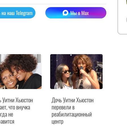
ь Уитни Хьюстон
Дочь Уитни Хьюстон
О сост
ает, что внучка
перевели в
Уитни 
гда не
реабилитационный
поступ
равится
центр
проти