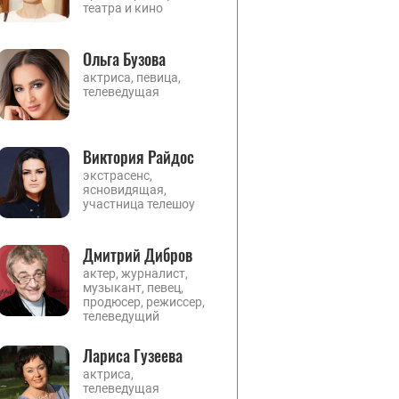
театра и кино
Ольга Бузова
актриса, певица,
телеведущая
Виктория Райдос
экстрасенс,
ясновидящая,
участница телешоу
Дмитрий Дибров
актер, журналист,
музыкант, певец,
продюсер, режиссер,
телеведущий
Лариса Гузеева
актриса,
телеведущая