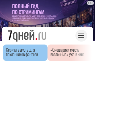
Сериал августа для
«Смешарики сквозь
поклонников фэнтези
вселенные» уже в кино