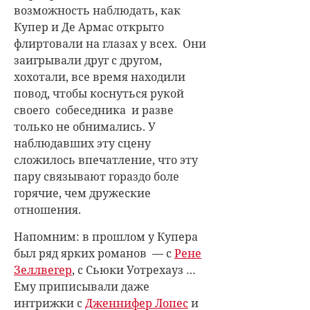
возможность наблюдать, как
Купер и Де Армас открыто
флиртовали на глазах у всех. Они
заигрывали друг с другом,
хохотали, все время находили
повод, чтобы коснуться рукой
своего собеседника и разве
только не обнимались. У
наблюдавших эту сцену
сложилось впечатление, что эту
пару связывают гораздо боле
горячие, чем дружеские
отношения.
Напомним: в прошлом у Купера
был ряд ярких романов — c
Рене
Зеллвегер
, с Сьюки Уотрехауз …
Ему приписывали даже
интрижки с
Дженнифер Лопес
и