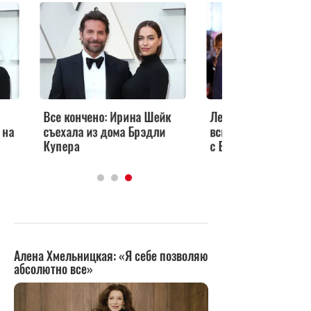
Все кончено: Ирина Шейк
Леди Гага готова ра
 на
съехала из дома Брэдли
всю правду о своем
Купера
с Брэдли Купером