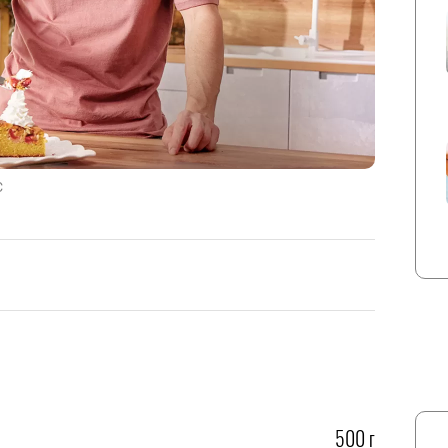
С
500 г