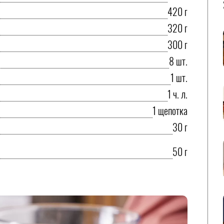
420 г
320 г
300 г
8 шт.
1 шт.
1 ч. л.
1 щепотка
30 г
50 г