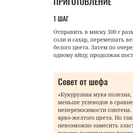
ПРИГОТОВЛЕНИЕ
1 ШАГ
Отправить в миску 300 г раз
соли и сахар, перемешать в
белого цвета. Затем по очер
одному яйцу, продолжая по
Совет от шефа
«Кукурузная мука полезна,
меньше углеводов в сравн
непереносимости глютена. 
ярко-желтого цвета. Но так
невозможно замесить эласт
хорошо поднимается (поэт