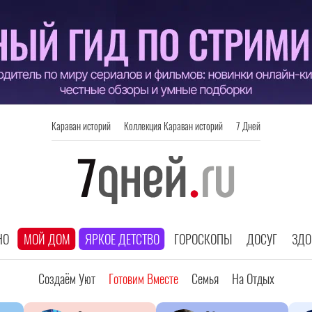
Караван историй
Коллекция Караван историй
7 Дней
НО
МОЙ ДОМ
ЯРКОЕ ДЕТСТВО
ГОРОСКОПЫ
ДОСУГ
ЗДО
Создаём Уют
Готовим Вместе
Семья
На Отдых