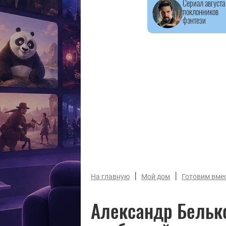
Сериал августа
поклонников
фэнтези
|
|
На главную
Мой дом
Готовим вме
Александр Белько