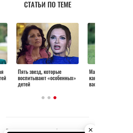
СТАТЬИ ПО ТЕМЕ
ая
Пять звезд, которые
Мама, подари мне со
тей
воспитывают «особенных»
как выбрать породу,
детей
вас есть дети
×