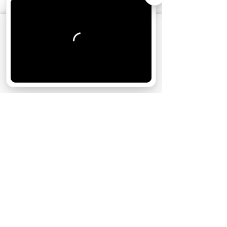
АО «Издательство СЕМЬ ДНЕЙ»
использует
cookie
для персонализации сервисов и
удобства пользователей. Вы можете
запретить сохранение cookie в настройках
своего браузера.
Хорошо