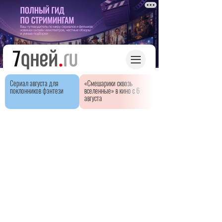
Сериал августа для
«Смешарики сквозь
поклонников фэнтези
вселенные» в кино с 6
августа