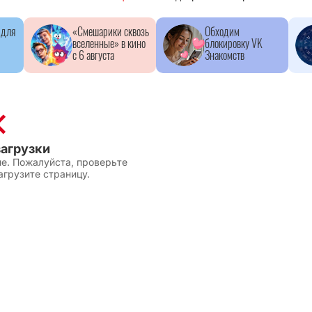
 для
«Смешарики сквозь
Обходим
вселенные» в кино
блокировку VK
с 6 августа
Знакомств