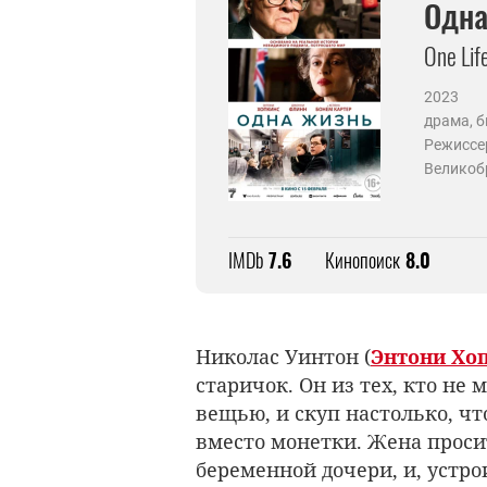
Одна
One Lif
2023
драма, б
Режиссе
Великоб
IMDb
7.6
Кинопоиск
8.0
Николас Уинтон (
Энтони Хо
старичок. Он из тех, кто не 
вещью, и скуп настолько, чт
вместо монетки. Жена просит
беременной дочери, и, устро