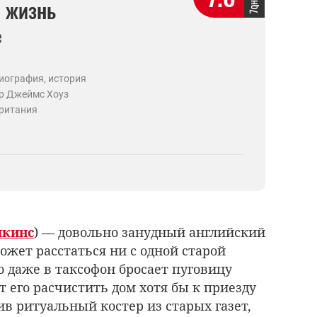
 жизнь
e
иография, история
р Джеймс Хоуз
ритания
пкинс
) — довольно занудный английский
может расстаться ни с одной старой
о даже в таксофон бросает пуговицу
 его расчистить дом хотя бы к приезду
ив ритуальный костер из старых газет,