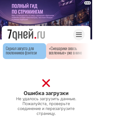
Сериал августа для
«Смешарики сквозь
поклонников фэнтези
вселенные» уже в кино