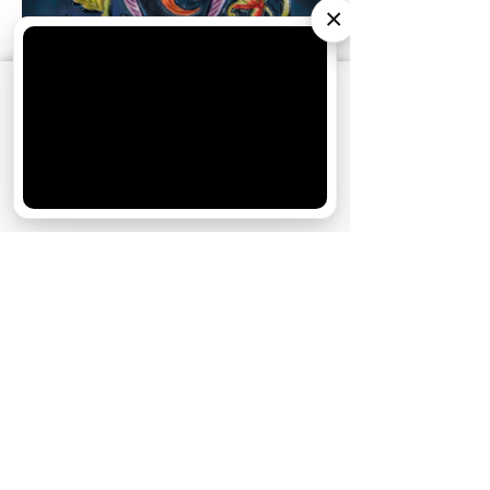
×
АО «Издательство СЕМЬ ДНЕЙ»
использует
cookie
для персонализации сервисов и
удобства пользователей. Вы можете
запретить сохранение cookie в настройках
своего браузера.
Хорошо
«Иван Грозный»:
устаревшая классика,
которую почитают во
всем мире