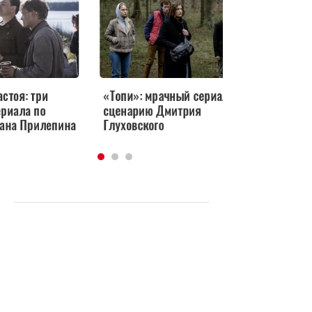
«Топи»: мрачный сериал по
«Хрустальный»: мр
сценарию Дмитрия
российский триллер
ина
Глуховского
«Настоящего детек