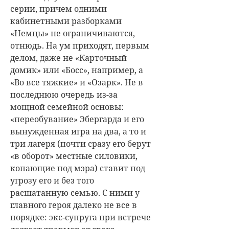
серии, причем одними
кабинетными разборками
«Немцы» не ограничиваются,
отнюдь. На ум приходят, первым
делом, даже не «Карточный
домик» или «Босс», например, а
«Во все тяжкие» и «Озарк». Не в
последнюю очередь из-за
мощной семейной основы:
«переобувание» Эбергарда и его
вынужденная игра на два, а то и
три лагеря (почти сразу его берут
«в оборот» местные силовики,
копающие под мэра) ставит под
угрозу его и без того
расшатанную семью. С ними у
главного героя далеко не все в
порядке: экс-супруга при встрече