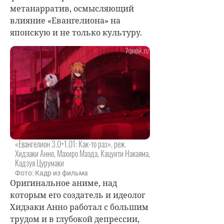
метанарратив, осмысляющий
влияние «Евангелиона» на
японскую и не только культуру.
«Евангелион 3.0+1.01: Как-то раз», реж.
Хидэаки Анно, Махиро Маэда, Кацуити Накаяма,
Кадзуя Цурумаки
Фото: Кадр из фильма
Оригинальное аниме, над
которым его создатель и идеолог
Хидэаки Анно работал с большим
трудом и в глубокой депрессии,