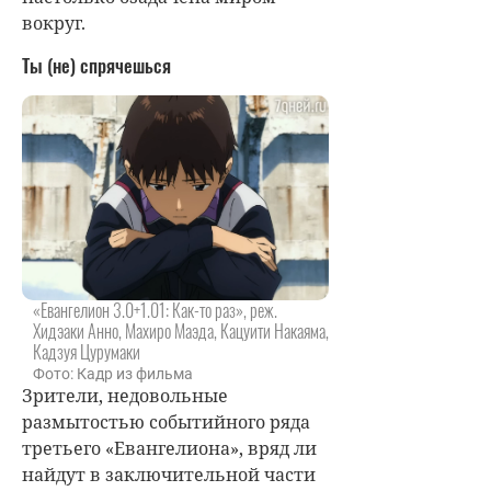
вокруг.
Ты (не) спрячешься
«Евангелион 3.0+1.01: Как-то раз», реж.
Хидэаки Анно, Махиро Маэда, Кацуити Накаяма,
Кадзуя Цурумаки
Фото: Кадр из фильма
Зрители, недовольные
размытостью событийного ряда
третьего «Евангелиона», вряд ли
найдут в заключительной части