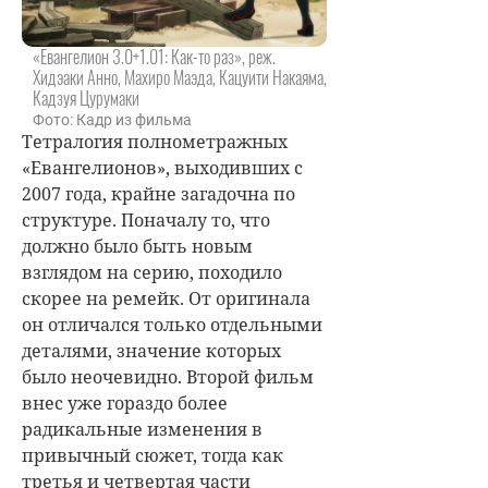
«Евангелион 3.0+1.01: Как-то раз», реж.
Хидэаки Анно, Махиро Маэда, Кацуити Накаяма,
Кадзуя Цурумаки
Фото: Кадр из фильма
Тетралогия полнометражных
«Евангелионов», выходивших с
2007 года, крайне загадочна по
структуре. Поначалу то, что
должно было быть новым
взглядом на серию, походило
скорее на ремейк. От оригинала
он отличался только отдельными
деталями, значение которых
было неочевидно. Второй фильм
внес уже гораздо более
радикальные изменения в
привычный сюжет, тогда как
третья и четвертая части