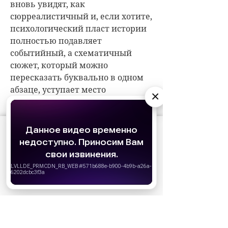
вновь увидят, как
сюрреалистичный и, если хотите,
психологический пласт истории
полностью подавляет
событийный, а схематичный
сюжет, который можно
пересказать буквально в одном
абзаце, уступает место
×
абстракциям внутренних
конфликтов.
АО «Издательство СЕМЬ ДНЕЙ»
использует
cookie
для персонализации сервисов и
удобства пользователей. Вы можете
запретить сохранение cookie в настройках
своего браузера.
Хорошо
«Евангелион 3.0+1.01: Как-то раз», реж.