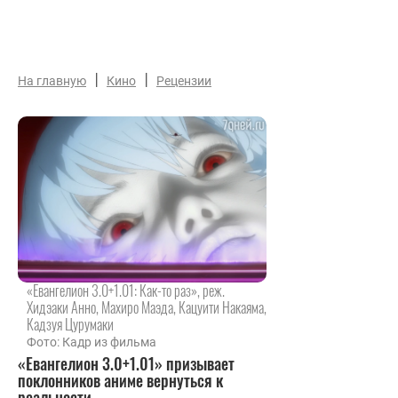
|
|
На главную
Кино
Рецензии
«Евангелион 3.0+1.01: Как-то раз», реж.
Хидэаки Анно, Махиро Маэда, Кацуити Накаяма,
Кадзуя Цурумаки
Фото: Кадр из фильма
«Евангелион 3.0+1.01» призывает
поклонников аниме вернуться к
реальности