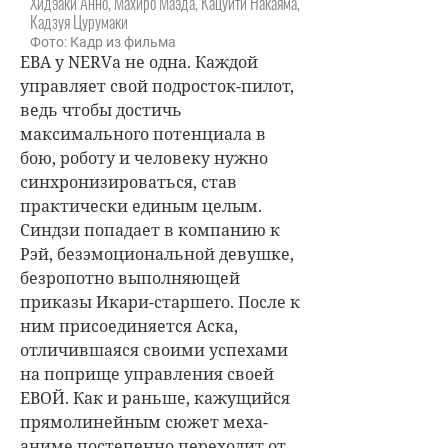
Хидэаки Анно, Махиро Маэда, Кацуити Накаяма,
Кадзуя Цурумаки
Фото: Кадр из фильма
ЕВА у NERVа не одна. Каждой
управляет свой подросток-пилот,
ведь чтобы достичь
максимального потенциала в
бою, роботу и человеку нужно
синхронизироваться, став
практически единым целым.
Синдзи попадает в компанию к
Рэй, безэмоциональной девушке,
безропотно выполняющей
приказы Икари-старшего. После к
ним присоединяется Аска,
отличившаяся своими успехами
на поприще управления своей
ЕВОЙ. Как и раньше, кажущийся
прямолинейным сюжет меха-
аниме постепенно переходит от