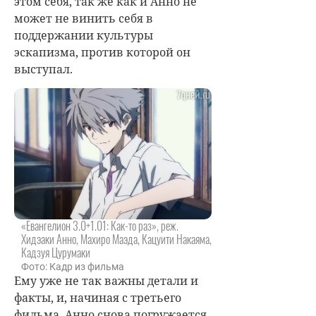
этом себя, так же как и Анно не
может не винить себя в
поддержании культуры
эскапизма, против которой он
выступал.
«Евангелион 3.0+1.01: Как-то раз», реж.
Хидэаки Анно, Махиро Маэда, Кацуити Накаяма,
Кадзуя Цурумаки
Фото: Кадр из фильма
Ему уже не так важны детали и
факты, и, начиная с третьего
фильма, Анно снова погружается