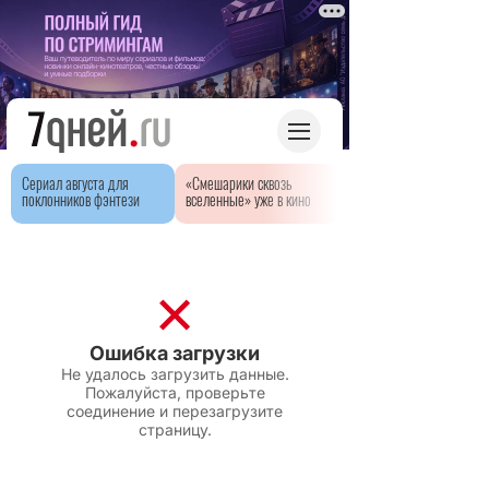
Сериал августа для
«Смешарики сквозь
поклонников фэнтези
вселенные» уже в кино