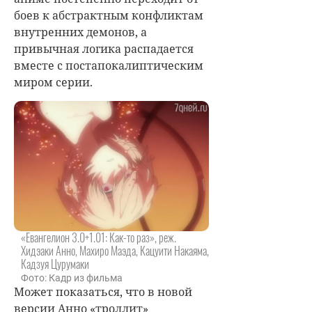
боев к абстрактным конфликтам
внутренних демонов, а
привычная логика распадается
вместе с постапокалиптическим
миром серии.
«Евангелион 3.0+1.01: Как-то раз», реж.
Хидэаки Анно, Махиро Маэда, Кацуити Накаяма,
Кадзуя Цурумаки
Фото: Кадр из фильма
Может показаться, что в новой
версии Анно «троллит»