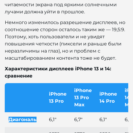
читаемости экрана под яркими солнечными
лучами должна уйти в прошлое.
Немного изменилось разрешение дисплеев, но
соотношение сторон осталось таким же — 19,5:9.
Поэтому, хоть пользователи и не увидят
повышения четкости (пиксели и раньше были
неразличимы на глаз), но и проблем с
масштабированием контента тоже не будет.
Характеристики дисплеев iPhone 13 и 14:
сравнение
iPhone
iP
iPhone
iPhone
13 Pro
14 
13 Pro
14 Pro
Max
Ma
Диагональ
6,1"
6,7"
6,1"
6,7"