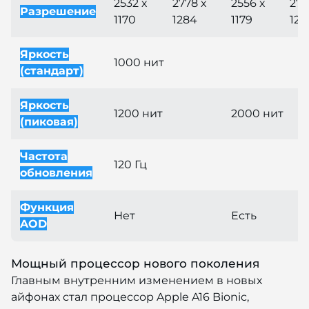
2532 х
2778 х
2556 х
279
Разрешение
1170
1284
1179
129
Яркость
1000 нит
(стандарт)
Яркость
1200 нит
2000 нит
(пиковая)
Частота
120 Гц
обновления
Функция
Нет
Есть
AOD
Мощный процессор нового поколения
Главным внутренним изменением в новых
айфонах стал процессор Apple A16 Bionic,