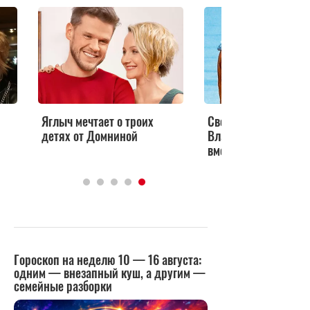
Яглыч мечтает о троих
Светлана Ходченков
детях от Домниной
Владимир Яглыч сн
вместе