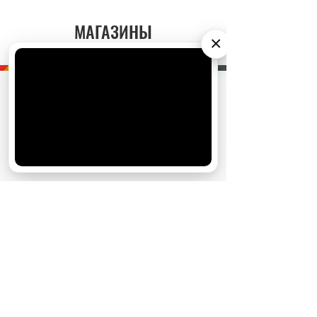
МАГАЗИНЫ
×
АО «Издательство СЕМЬ ДНЕЙ»
использует
cookie
для персонализации сервисов и
удобства пользователей. Вы можете
запретить сохранение cookie в настройках
своего браузера.
Хорошо