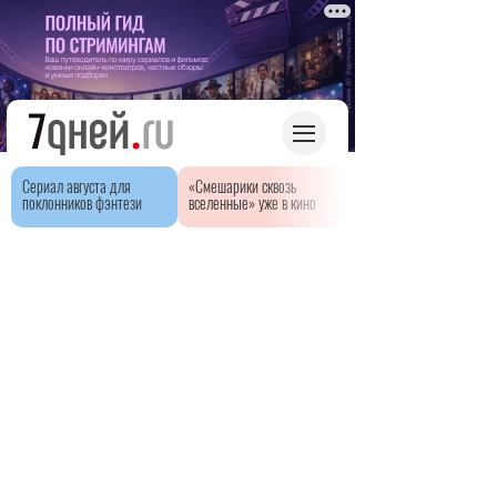
Сериал августа для
«Смешарики сквозь
поклонников фэнтези
вселенные» уже в кино