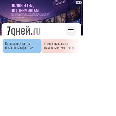
Сериал августа для
«Смешарики сквозь
поклонников фэнтези
вселенные» уже в кино