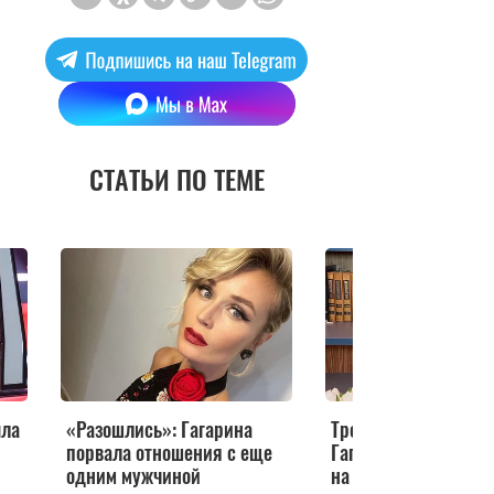
СТАТЬИ ПО ТЕМЕ
ыла
«Разошлись»: Гагарина
Третий на подходе?
порвала отношения с еще
Гагарина показала 
одним мужчиной
на дне рождения д