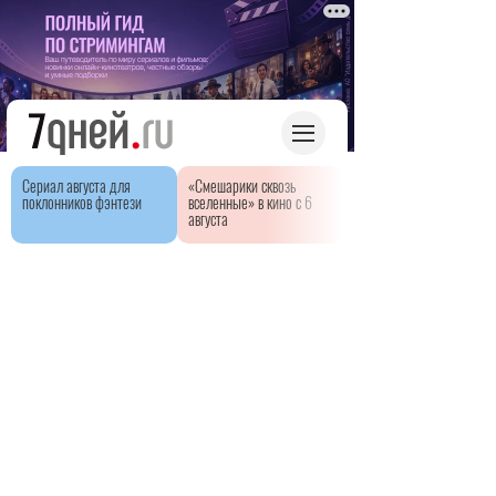
Сериал августа для
«Смешарики сквозь
поклонников фэнтези
вселенные» в кино с 6
августа