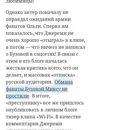
любимицы!
Однако актер поначалу не
оправдал ожиданий армии
фанатов Ольги. Сперва им
показалось, что Джереми не
очень хорошо «отыграл» в клипе,
а потом
—
что ничего не написал
о Бузовой в соцсетях! В связи с
этим в его блоге началась
жесткая критика всего, что он
делает, и массовая «отписка»
русской аудитории.
Обмана
фанаты Бузовой Миксу не
простили
. В итоге,
«преступнику» все же пришлось
опубликовать в личном блоге
тизер клипа «Wi-Fi». В качестве
комментария Джереми