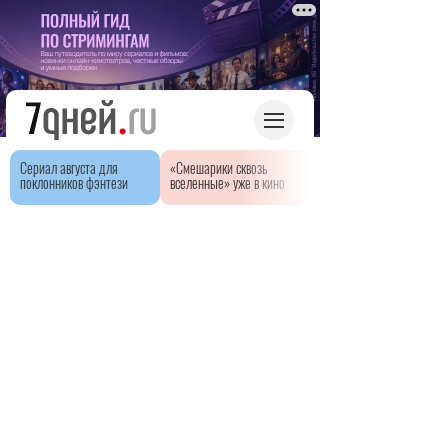
Сериал августа для
«Смешарики сквозь
поклонников фэнтези
вселенные» уже в кино