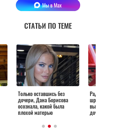
СТАТЬИ ПО ТЕМЕ
Только оставшись без
Радикальная стрижк
дочери, Дана Борисова
шрамы по телу: Бор
осознала, какой была
высылает изменив
плохой матерью
дочь из страны