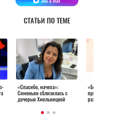
СТАТЬИ ПО ТЕМЕ
з-
«Спасибо, мачеха»:
«Бесит!» Тигран Ке
та
Симоньян сблизилась с
признался, что его
дочерью Хмельницкой
раздражает в Симо