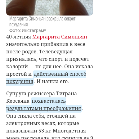
Маргарита Симоньян раскрыла секрет
похудения
Фото: Инстаграм*
40-летняя
Маргарита Симоньян
значительно прибавила в весе
после родов. Телеведущая
призналась, что спорт и подсчет
калорий — не для нее. Она искала
простой и
действенный способ
похудения
. И нашла его.
Супруга режиссера Тиграна
Кеосаяна
похвасталась
результатами преображения
.
Она сняла себя, стоящей на
электронных весах, которые
показывали 53 кг. Многодетная
мама рассказала, что скинула за 9