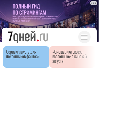
Сериал августа для
«Смешарики сквозь
поклонников фэнтези
вселенные» в кино с 6
августа