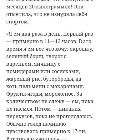
месяцев 20 килограммов! Она
отметила, что не изнуряла себя
спортом.
«Я ем два раза в день. Первый раз
— примерно в 11—13 часов. В это
время я ем все что хочу: окрошку,
зеленый борщ, творог с
вареньем, яичницу с
помидорами или сосисками,
жареный рис, бутерброды, да
хоть пельмени с макаронами.
Фрукты-ягоды, мороженое.
За
количеством не слежу — ем, пока
не наемся.
Потом — никаких
перекусов, пока не проголодаюсь.
Обычно голод начинаю
чувствовать примерно к 17-ти.
Вот тогда и ужинаю», —