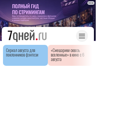
Сериал августа для
«Смешарики сквозь
поклонников фэнтези
вселенные» в кино с 6
августа