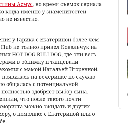
стины Асмус
, во время съемок сериала
ако когда именно у знаменитостей
о не известно.
ения у Гарика с Екатериной более чем
 Club не только привел Ковальчук на
чных HOT DOG BULLDOG, где они весь
ерами в обнимку и танцевали
акомил с мамой Натальей Игоревной.
 появилась на вечеринке по случаю
ило общалась с потенциальной
о полностью одобряет выбор сына.
шили, что после такого почти
 юмориста можно ожидать и других
еру, о помолвке с Екатериной или о
бе.