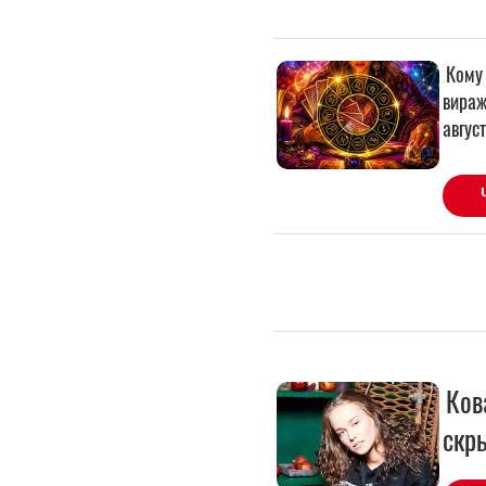
Ков
скр