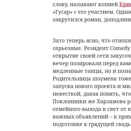
слову, называют копией
Кри
«Гусар» с его участием. Одн
закрутился роман, доподлинн
Зато теперь ясно, что отнош
серьезные. Резидент Comedy
открытие своей сети закусо
вечер позировали перед кам
медленные танцы, но и позн
Родительница шоумена тоже
запуска нового проекта и м
невесткой, давая понять, чт
Поклонники же Харламова ре
семейного выхода в свет от
важных объявлений – к прим
подготовке к грядущей свадь