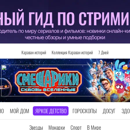
Караван историй
Коллекция Караван историй
7 Дней
НО
МОЙ ДОМ
ЯРКОЕ ДЕТСТВО
ГОРОСКОПЫ
ДОСУГ
ЗДО
Звезды
Монархи
Спорт
В Мире