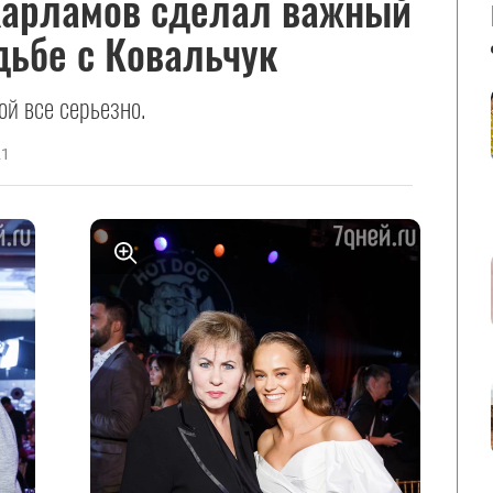
Харламов сделал важный
дьбе с Ковальчук
й все серьезно.
21