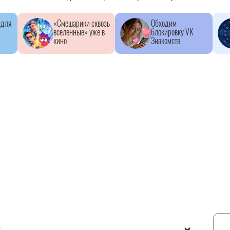
 для
«Смешарики сквозь
Обходим
вселенные» уже в
блокировку VK
кино
Знакомств