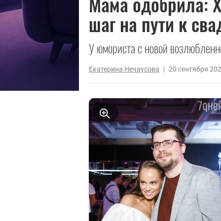
Мама одобрила: 
шаг на пути к сва
У юмориста с новой возлюбленно
Екатерина Нечаусова
|
20 сентября 20