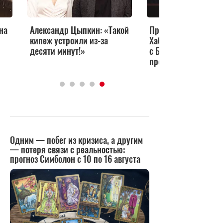
на
Александр Цыпкин: «Такой
Прощание с Мирошн
кипеж устроили из-за
Хабенский срочно п
десяти минут!»
с Байкала, а Мирон
прервал отпуск