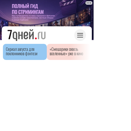
Сериал августа для
«Смешарики сквозь
поклонников фэнтези
вселенные» уже в кино