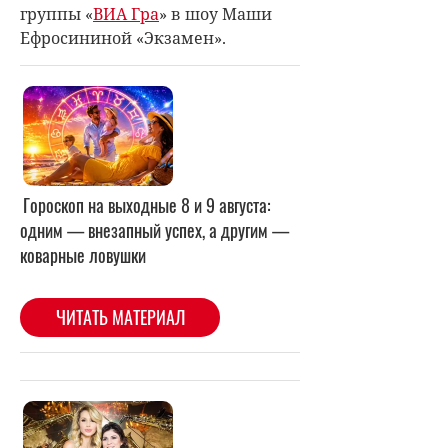
группы
«
ВИА Гра
» в шоу Маши
Ефросининой «Экзамен».