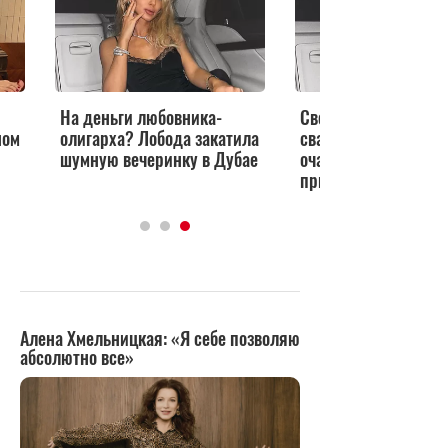
На деньги любовника-
Светлана Лобода в
ном
олигарха? Лобода закатила
свадебном платье
шумную вечеринку в Дубае
очаровала всех
приглашенных гост