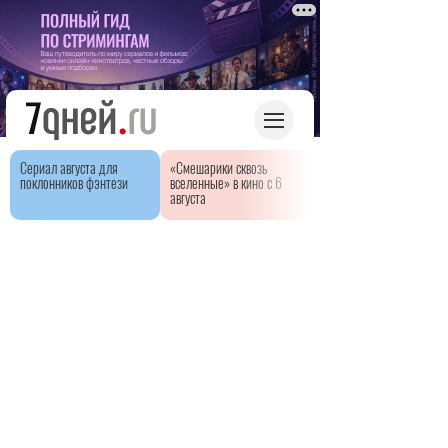
Сериал августа для
«Смешарики сквозь
поклонников фэнтези
вселенные» в кино с 6
августа