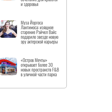
и здоровья
Муза Йоргоса
Лантимоса: изящное
старение Рэйчел Вайс
подарило звезде новую
эру актерской карьеры
«Остров Мечты»
открывает более 30
новых пространств F&B
в уличной части парка