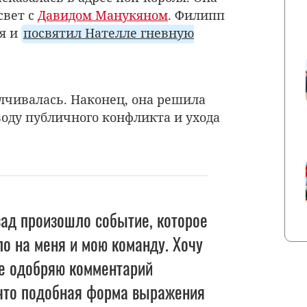
свет с
Давидом Манукяном
. Филипп
ся и
посвятил Нателле гневную
алчивалась. Наконец, она решила
воду публичного конфликта и ухода
зад произошло событие, которое
о на меня и мою команду. Хочу
не одобряю комментарий
 что подобная форма выражения