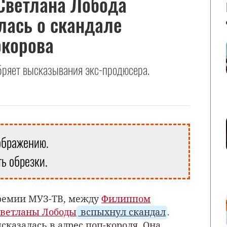
Светлана Лобода
лась о скандале
ркорова
обряет высказывания экс-продюсера.
ображению.
ь обрезки.
премии МУЗ-ТВ, между
Филиппом
ветланы Лободы
вспыхнул скандал
.
сказалась в адрес поп-короля. Она