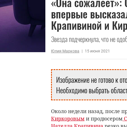
«Она сожалеет»: 
впервые высказа
Крапивиной и Ки
Звезда подчеркнула, что не од
Юлия Маркова
|
15 июня 2021
Изображение не готово к от
Необходимо выбрать област
Около недели назад, после 
Киркоровым
и продюсером
С
Нателла Крапивина
резко вы