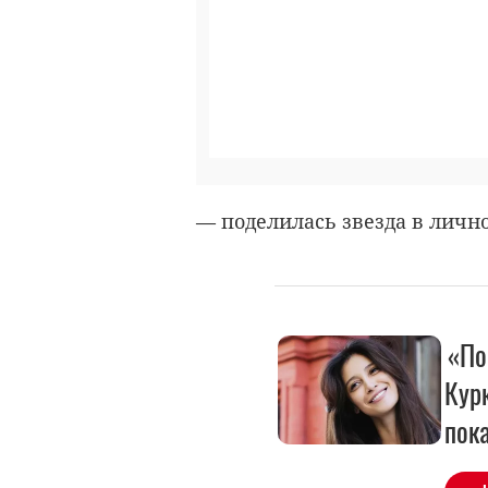
— поделилась звезда в лично
«По
Кур
пок