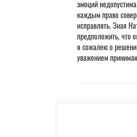
эмоций недопустима.
каждым право соверш
исправлять. Зная На
предположить, что 
я сожалею о решении
уважением принимаю