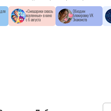
 для
«Смешарики сквозь
Обходим
вселенные» в кино
блокировку VK
с 6 августа
Знакомств