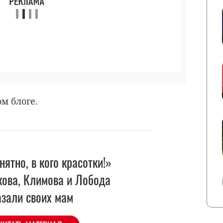
м блоге.
нятно, в кого красотки!»
кова, Климова и Лобода
азали своих мам