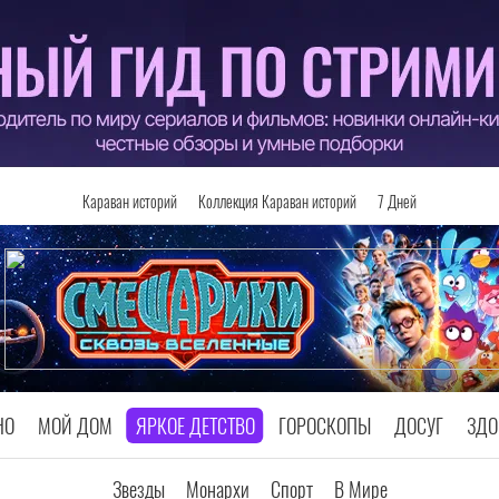
Караван историй
Коллекция Караван историй
7 Дней
НО
МОЙ ДОМ
ЯРКОЕ ДЕТСТВО
ГОРОСКОПЫ
ДОСУГ
ЗДО
Звезды
Монархи
Спорт
В Мире