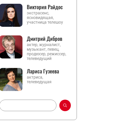
Виктория Райдос
экстрасенс,
ясновидящая,
участница телешоу
Дмитрий Дибров
актер, журналист,
музыкант, певец,
продюсер, режиссер,
телеведущий
Лариса Гузеева
актриса,
телеведущая