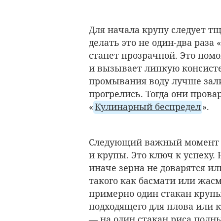
Для начала крупу следует т
делать это не один-два раза «
станет прозрачной. Это пом
и вызывает липкую консисте
промывания воду лучше зали
прогрелись. Тогда они прова
«
Кулинарный беспредел
».
Следующий важный момент 
и крупы. Это ключ к успеху.
иначе зерна не доварятся ил
такого как басмати или жас
примерно один стакан крупы 
подходящего для плова или 
— на один стакан риса полны