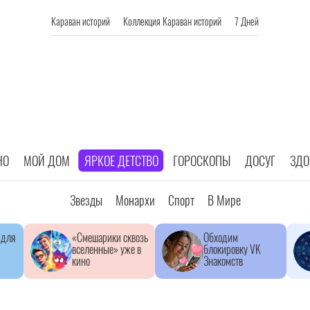
Караван историй
Коллекция Караван историй
7 Дней
НО
МОЙ ДОМ
ЯРКОЕ ДЕТСТВО
ГОРОСКОПЫ
ДОСУГ
ЗДО
Звезды
Монархи
Спорт
В Мире
 для
«Смешарики сквозь
Обходим
вселенные» уже в
блокировку VK
кино
Знакомств