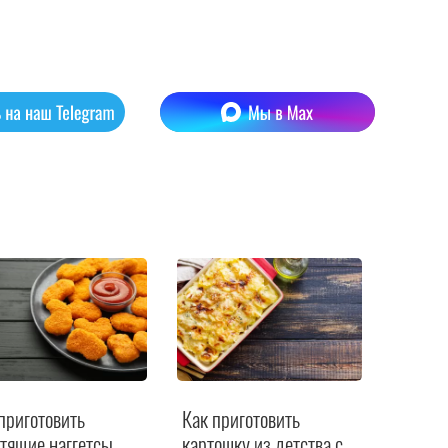
приготовить
Как приготовить
тящие наггетсы
картошку из детства с