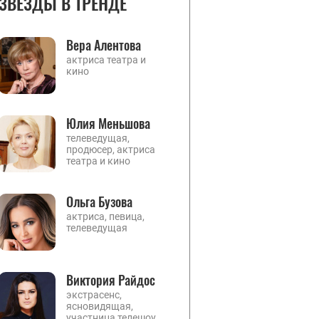
ЗВЕЗДЫ В ТРЕНДЕ
Вера Алентова
актриса театра и
кино
Юлия Меньшова
телеведущая,
продюсер, актриса
театра и кино
Ольга Бузова
актриса, певица,
телеведущая
Виктория Райдос
экстрасенс,
ясновидящая,
участница телешоу