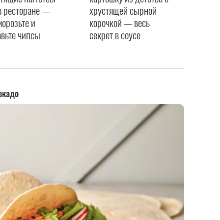
в ресторане —
хрустящей сырной
орозьте и
корочкой — весь
вьте чипсы
секрет в соусе