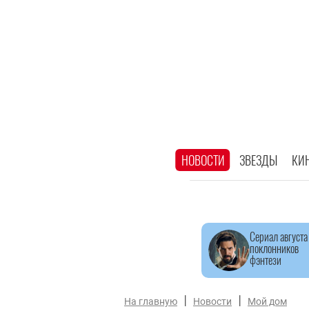
НОВОСТИ
ЗВЕЗДЫ
КИ
Сериал августа
поклонников
фэнтези
|
|
На главную
Новости
Мой дом