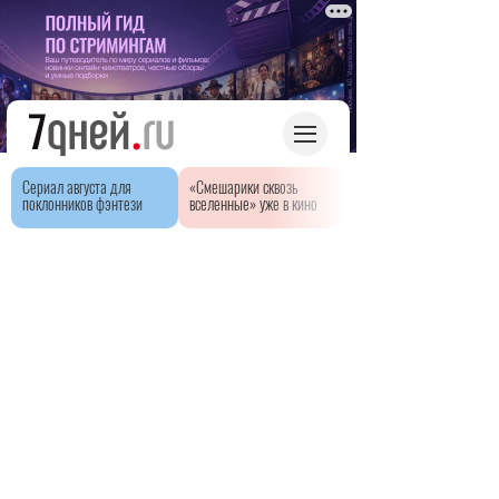
Сериал августа для
«Смешарики сквозь
поклонников фэнтези
вселенные» уже в кино