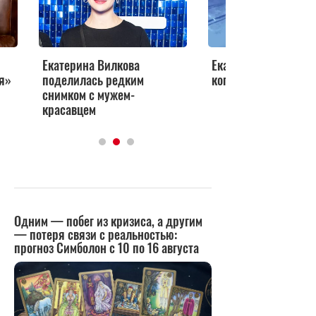
Екатерина Вилкова
Екатерина Вилкова 
я»
поделилась редким
копией Людмилы Гу
снимком с мужем-
красавцем